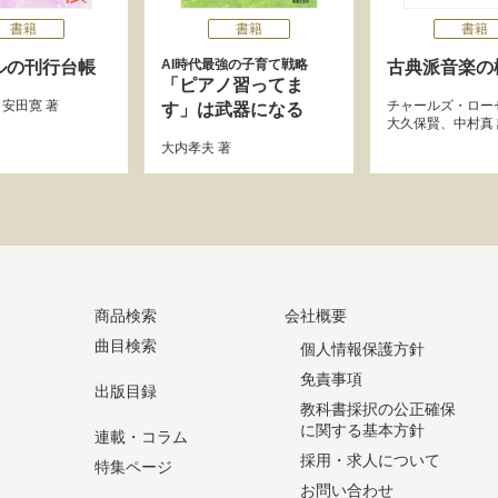
書籍
書籍
書籍
AI時代最強の子育て戦略
ルの刊行台帳
古典派音楽の
「ピアノ習ってま
、
安田寛
著
チャールズ・ロー
す」は武器になる
大久保賢
、
中村真
大内孝夫
著
商品検索
会社概要
曲目検索
個人情報保護方針
免責事項
出版目録
教科書採択の公正確保
に関する基本方針
連載・コラム
採用・求人について
特集ページ
お問い合わせ