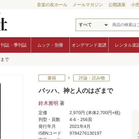
音楽の友ホール
メールマガジン
公開講座
小
月刊誌・季刊誌
ムック・別冊
オンデマンド楽譜
レンタル楽
ざまで
書籍
評論・読み物
バッハ、神と人のはざまで
鈴木雅明
著
定価
2,970円
(本体2,700円+税)
判型・頁数
4-6・256頁
発行年月
2021年4月
ISBNコード
9784276130197