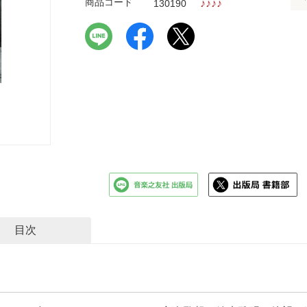
商品コード
♪
♪
♪
♪
130190
目次