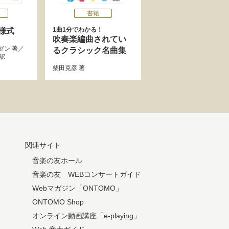
書籍
1曲1分でわかる！
様式
吹奏楽編曲されてい
ゼン
著／
るクラシック名曲集
訳
柴田克彦
著
関連サイト
音楽の友ホール
音楽の友 WEBコンサートガイド
Webマガジン「ONTOMO」
ONTOMO Shop
オンライン動画講座「e-playing」