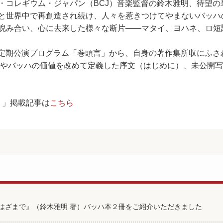
・コレギウム・ジャパン（BCJ）音楽監督の鈴木雅明、待望の
と世界中で再創造され続け、人々を惹きつけてやまないバッハ
睨み合い、心に去来した様々な断片――マタイ、ヨハネ、ロ短
る定期公演プログラム「巻頭言」から、自身の著作集所収にふさ
」やバッハの価値を改めて定義した序文（はじめに）、未公開
！」掲載記事は
こちら
はざまで』（鈴木雅明 著）バッハ本２冊をご紹介いただきました