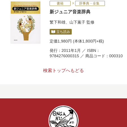
書籍
辞事典・全集
新ジュニア音楽辞典
繁下和雄
、
山下薫子
監修
立ち読み
定価
1,980円
(本体1,800円+税)
発行：2011年1月 ／ ISBN：
9784276000315 ／ 商品コード：000310
検索トップへもどる