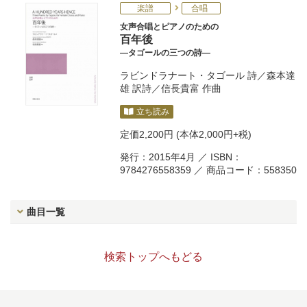
楽譜
合唱
女声合唱とピアノのための
百年後
―タゴールの三つの詩―
ラビンドラナート・タゴール
詩／
森本達
雄
訳詩／
信長貴富
作曲
立ち読み
定価
2,200円
(本体2,000円+税)
発行：2015年4月 ／ ISBN：
9784276558359 ／ 商品コード：558350
曲目一覧
検索トップへもどる