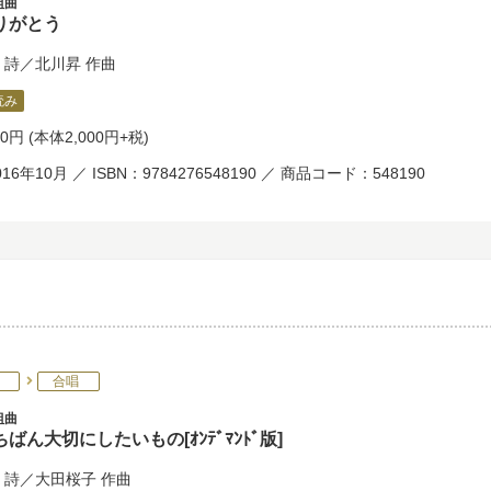
組曲
りがとう
詩／
北川昇
作曲
読み
00円
(本体2,000円+税)
16年10月 ／ ISBN：9784276548190 ／ 商品コード：548190
合唱
組曲
ばん大切にしたいもの[ｵﾝﾃﾞﾏﾝﾄﾞ版]
詩／
大田桜子
作曲