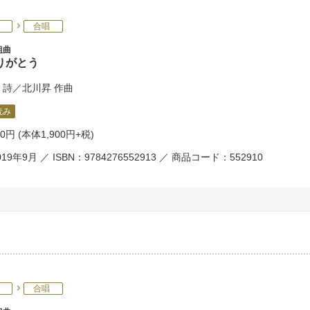
合唱
組曲
りがとう
詩／
北川昇
作曲
読み
90円
(本体1,900円+税)
19年9月 ／ ISBN：9784276552913 ／ 商品コード：552910
合唱