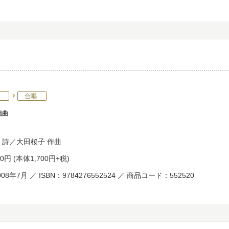
合唱
組曲
詩／
大田桜子
作曲
70円
(本体1,700円+税)
08年7月 ／ ISBN：9784276552524 ／ 商品コード：552520