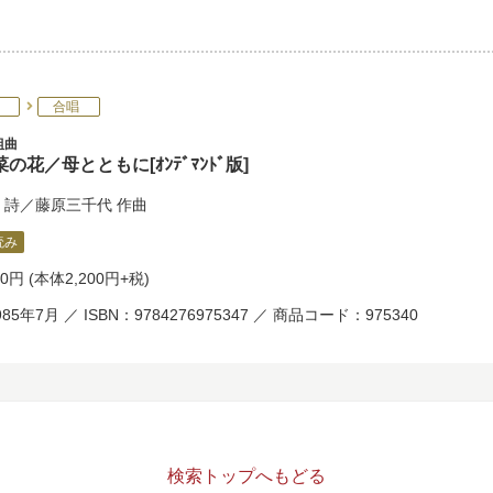
合唱
組曲
の花／母とともに[ｵﾝﾃﾞﾏﾝﾄﾞ版]
詩／
藤原三千代
作曲
読み
20円
(本体2,200円+税)
85年7月 ／ ISBN：9784276975347 ／ 商品コード：975340
検索トップへもどる