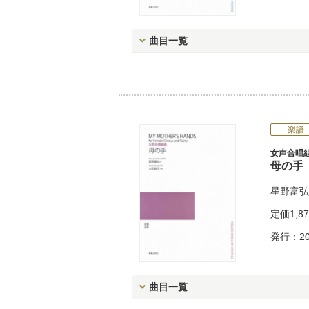
曲目一覧
楽譜
女声合唱
母の手
星野富弘
定価
1,8
発行：20
曲目一覧