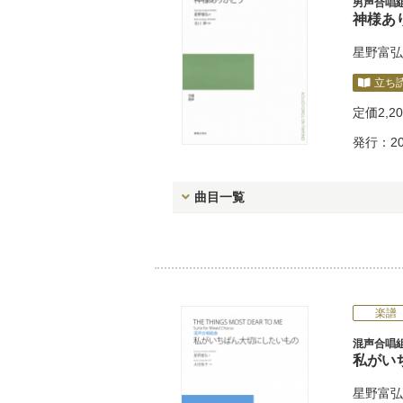
男声合唱
神様あ
星野富弘
立ち
定価
2,2
発行：20
曲目一覧
楽譜
混声合唱
私がいち
星野富弘