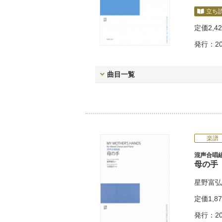
立ち
定価
2,4
発行：20
曲目一覧
楽譜
混声合唱
母の手
星野富弘
定価
1,8
発行：20