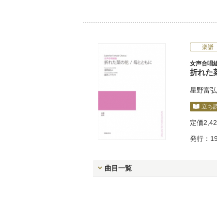
楽譜
女声合唱
折れた菜
星野富弘
立ち
定価
2,4
発行：19
曲目一覧