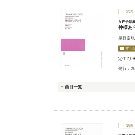
楽譜
女声合唱
神様あ
星野富弘
立ち
定価
2,0
発行：20
曲目一覧
楽譜