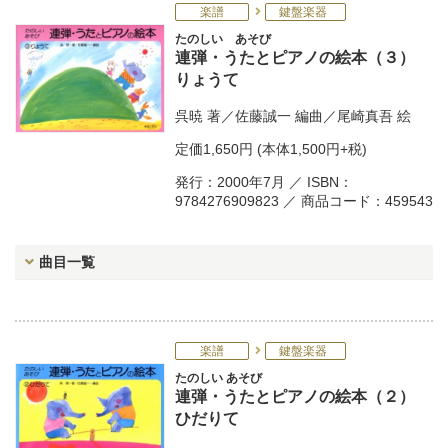
楽譜
鍵盤楽器
たのしい あそび
連弾・うたとピアノの絵本（３）
りょうて
呉暁
著／
佐藤誠一
編曲／
尾崎真吾
絵
定価
1,650円
(本体1,500円+税)
発行：2000年7月 ／ ISBN：
9784276909823 ／ 商品コード：459543
曲目一覧
楽譜
鍵盤楽器
たのしい あそび
連弾・うたとピアノの絵本（２）
ひだりて