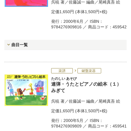
呉暁
著／
佐藤誠一
編曲／
尾崎真吾
絵
定価
1,650円
(本体1,500円+税)
発行：2000年6月 ／ ISBN：
9784276909816 ／ 商品コード：459542
曲目一覧
楽譜
鍵盤楽器
たのしい あそび
連弾・うたとピアノの絵本（１）
みぎて
呉暁
著／
佐藤誠一
編曲／
尾崎真吾
絵
定価
1,650円
(本体1,500円+税)
発行：2000年5月 ／ ISBN：
9784276909809 ／ 商品コード：459541