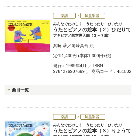
楽譜
鍵盤楽器
みんなでたのしく うたったり ひいたり
うたとピアノの絵本（２）ひだりて
アキピアノ教本導入編（３～７歳）
呉暁
著／
尾崎真吾
絵
定価
1,430円
(本体1,300円+税)
発行：1989年4月 ／ ISBN：
9784276907669 ／ 商品コード：451502
曲目一覧
楽譜
鍵盤楽器
みんなでたのしく うたったり ひいたり
うたとピアノの絵本（３）りょうて