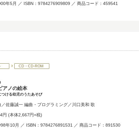
00年5月 ／ ISBN：9784276909809 ／ 商品コード：459541
ト
CD・CD-ROM
0
ピアノの絵本
につける幼児のうたあそび
曲／
佐藤誠一
編曲・プログラミング／
川口美和
歌
34円
(本体2,667円+税)
98年10月 ／ ISBN：9784276891531 ／ 商品コード：891530