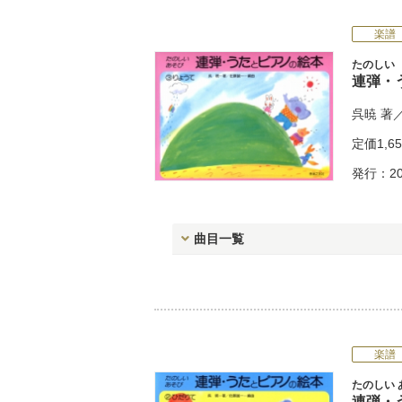
楽譜
たのしい
連弾・
呉暁
著
定価
1,6
発行：20
曲目一覧
楽譜
たのしい 
連弾・