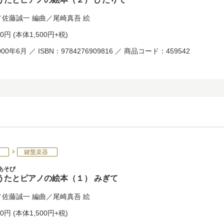
／
佐藤誠一
編曲／
尾崎真吾
絵
50円
(本体1,500円+税)
00年6月 ／ ISBN：9784276909816 ／ 商品コード：459542
鍵盤楽器
あそび
うたとピアノの絵本（１） みぎて
／
佐藤誠一
編曲／
尾崎真吾
絵
50円
(本体1,500円+税)