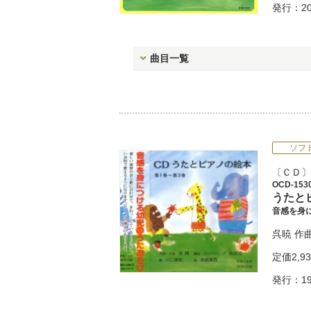
発行：20
曲目一覧
ソフ
ＣＤ
OCD-153
うたと
音感を身
呉暁
作
定価
2,9
発行：19