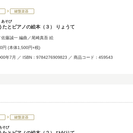
鍵盤楽器
 あそび
うたとピアノの絵本（３） りょうて
／
佐藤誠一
編曲／
尾崎真吾
絵
50円
(本体1,500円+税)
00年7月 ／ ISBN：9784276909823 ／ 商品コード：459543
鍵盤楽器
あそび
うたとピアノの絵本（２） ひだりて