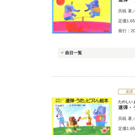
呉暁
著
定価
1,6
発行：20
曲目一覧
楽譜
たのしい 
連弾・
呉暁
著
定価
1,6