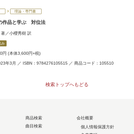
理論・専門書
の作品と学ぶ 対位法
著／
小櫻秀樹
訳
読み
60円
(本体3,600円+税)
23年3月 ／ ISBN：9784276105515 ／ 商品コード：105510
検索トップへもどる
商品検索
会社概要
曲目検索
個人情報保護方針