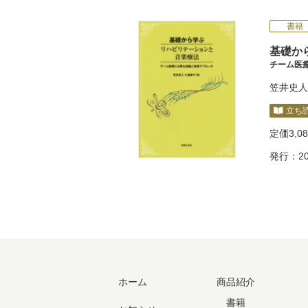
書籍
基礎か
チーム医
笠井史人
立ち
定価
3,0
発行：20
ホーム
商品紹介
書籍