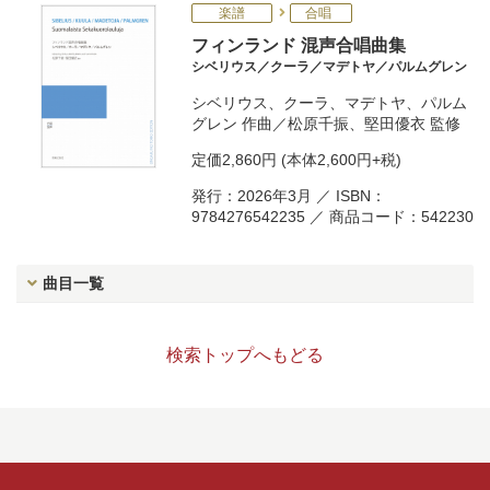
楽譜
合唱
フィンランド 混声合唱曲集
シベリウス／クーラ／マデトヤ／パルムグレン
シベリウス
、
クーラ
、
マデトヤ
、
パルム
グレン
作曲／
松原千振
、
堅田優衣
監修
定価
2,860円
(本体2,600円+税)
発行：2026年3月 ／ ISBN：
9784276542235 ／ 商品コード：542230
曲目一覧
検索トップへもどる