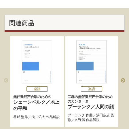
関連商品
楽譜
楽譜
無伴奏混声合唱のための
二群の無伴奏混声合唱のため
ス
のカンタータ
シェーンベルク／地上
唱
プーランク／人間の顔
の平和
戸﨑
プーランク
作曲／
浜田広志
監
谷郁
監修／
浅井佑太
作品解説
解説
修／
久野麗
作品解説