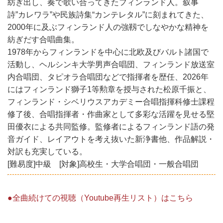
紡ぎ出し、奏で歌い合ってきたフィンランド人。叙事
詩”カレワラ”や民族詩集“カンテレタル”に刻まれてきた、
2000年に及ぶフィンランド人の強靱でしなやかな精神を
紡ぎだす合唱曲集。
1978年からフィンランドを中心に北欧及びバルト諸国で
活動し、ヘルシンキ大学男声合唱団、フィンランド放送室
内合唱団、タピオラ合唱団などで指揮者を歴任、2026年
にはフィンランド獅子1等勲章を授与された松原千振と、
フィンランド・シベリウスアカデミー合唱指揮科修士課程
修了後、合唱指揮者・作曲家として多彩な活躍を見せる堅
田優衣による共同監修。監修者によるフィンランド語の発
音ガイド、レイアウトを考え抜いた新浄書他、作品解説・
対訳も充実している。
[難易度]中級 [対象]高校生・大学合唱団・一般合唱団
●全曲続けての視聴（Youtube再生リスト）はこちら