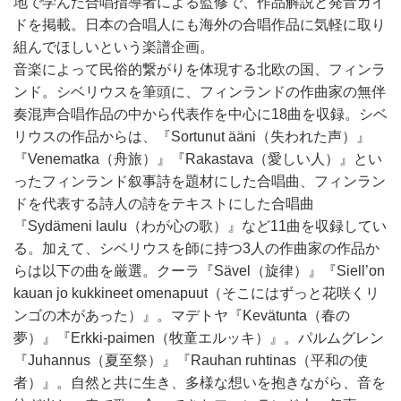
地で学んだ合唱指導者による監修で、作品解説と発音ガイ
ドを掲載。日本の合唱人にも海外の合唱作品に気軽に取り
組んでほしいという楽譜企画。
音楽によって民俗的繋がりを体現する北欧の国、フィンラ
ンド。シベリウスを筆頭に、フィンランドの作曲家の無伴
奏混声合唱作品の中から代表作を中心に18曲を収録。シベ
リウスの作品からは、『Sortunut ääni（失われた声）』
『Venematka（舟旅）』『Rakastava（愛しい人）』とい
ったフィンランド叙事詩を題材にした合唱曲、フィンラン
ドを代表する詩人の詩をテキストにした合唱曲
『Sydämeni laulu（わが心の歌）』など11曲を収録してい
る。加えて、シベリウスを師に持つ3人の作曲家の作品か
らは以下の曲を厳選。クーラ『Sävel（旋律）』『Siell’on
kauan jo kukkineet omenapuut（そこにはずっと花咲くリ
ンゴの木があった）』。マデトヤ『Kevätunta（春の
夢）』『Erkki-paimen（牧童エルッキ）』。パルムグレン
『Juhannus（夏至祭）』『Rauhan ruhtinas（平和の使
者）』。自然と共に生き、多様な想いを抱きながら、音を