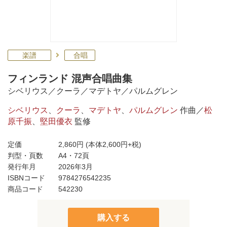
楽譜
合唱
フィンランド 混声合唱曲集
シベリウス／クーラ／マデトヤ／パルムグレン
シベリウス
、
クーラ
、
マデトヤ
、
パルムグレン
作曲／
松
原千振
、
堅田優衣
監修
定価
2,860円
(本体2,600円+税)
判型・頁数
A4・72頁
発行年月
2026年3月
ISBNコード
9784276542235
商品コード
542230
購入する