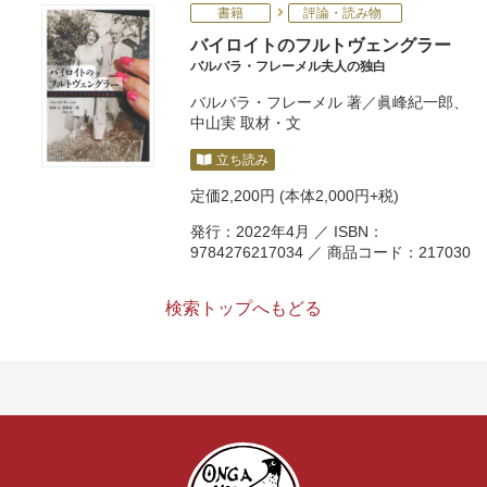
書籍
評論・読み物
バイロイトのフルトヴェングラー
バルバラ・フレーメル夫人の独白
バルバラ・フレーメル
著／
眞峰紀一郎
、
中山実
取材・文
立ち読み
定価
2,200円
(本体2,000円+税)
発行：2022年4月 ／ ISBN：
9784276217034 ／ 商品コード：217030
検索トップへもどる