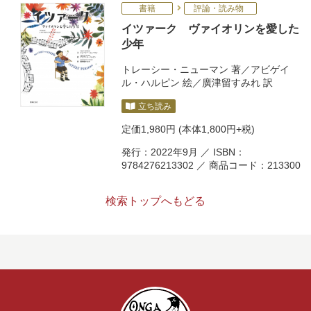
書籍
評論・読み物
イツァーク ヴァイオリンを愛した
少年
トレーシー・ニューマン
著／
アビゲイ
ル・ハルピン
絵／
廣津留すみれ
訳
立ち読み
定価
1,980円
(本体1,800円+税)
発行：2022年9月 ／ ISBN：
9784276213302 ／ 商品コード：213300
検索トップへもどる