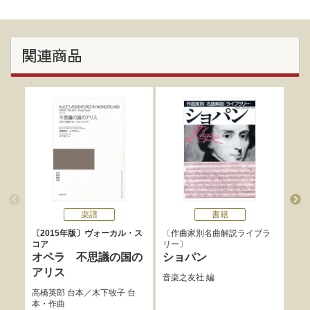
関連商品
楽譜
書籍
〔2015年版〕ヴォーカル・ス
作曲家別名曲解説ライブラ
作
コア
リー
リー
オペラ 不思議の国の
ショパン
ラ
アリス
音楽之友社
編
音楽
高橋英郎
台本／
木下牧子
台
本・作曲