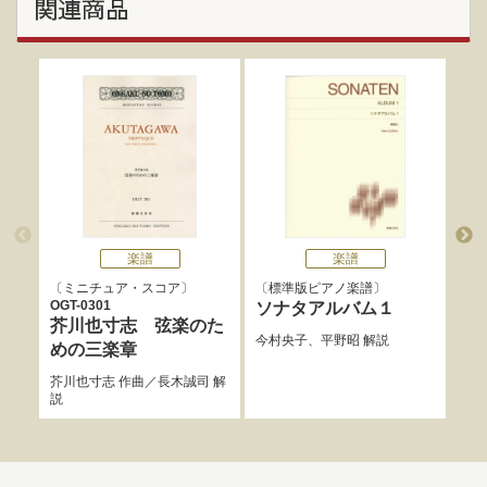
関連商品
楽譜
楽譜
ミニチュア・スコア
標準版ピアノ楽譜
標
OGT-0301
ソナタアルバム１
バ
芥川也寸志 弦楽のた
ョ
今村央子
、
平野昭
解説
めの三楽章
バッ
芥川也寸志
作曲／
長木誠司
解
運指
説