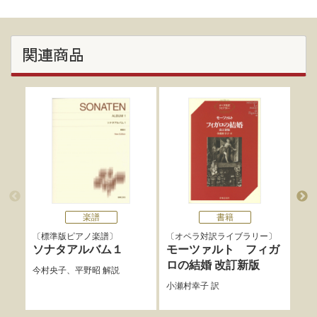
関連商品
楽譜
書籍
標準版ピアノ楽譜
オペラ対訳ライブラリー
標
ソナタアルバム１
モーツァルト フィガ
バ
ロの結婚 改訂新版
ョ
今村央子
、
平野昭
解説
小瀬村幸子
訳
バッ
運指