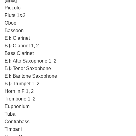
[編成]
Piccolo
Flute 1&2
Oboe
Bassoon
E♭Clarinet
B♭Clarinet 1, 2
Bass Clarinet
E♭Alto Saxophone 1, 2
B♭Tenor Saxophone
E♭Baritone Saxophone
B♭Trumpet 1, 2
Horn in F 1, 2
Trombone 1, 2
Euphonium
Tuba
Contrabass
Timpani