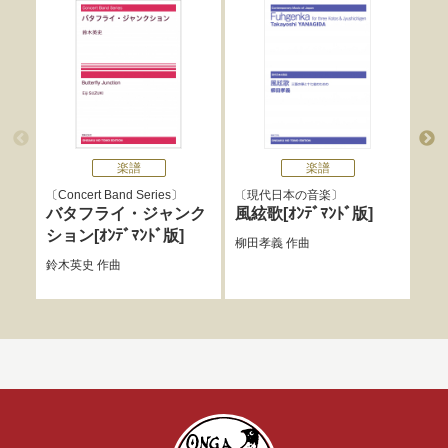
楽譜
楽譜
Concert Band Series
現代日本の音楽
現
バタフライ・ジャンク
風絃歌[ｵﾝﾃﾞﾏﾝﾄﾞ版]
季語
ション[ｵﾝﾃﾞﾏﾝﾄﾞ版]
柳田孝義
作曲
柳田
鈴木英史
作曲