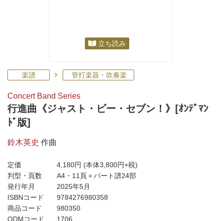
立ち読み
楽譜
管打楽器・吹奏楽
Concert Band Series
行進曲《ジャスト・ビー・セブン！》[ｵﾝﾃﾞﾏﾝ
ﾄﾞ版]
鈴木英史
作曲
定価
4,180円
(本体3,800円+税)
判型・頁数
A4・11頁＋パート譜24部
発行年月
2025年5月
ISBNコード
9784276980358
商品コード
980350
ODMコード
1706