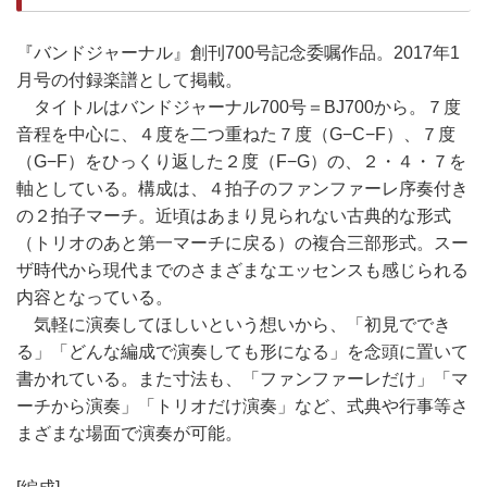
『バンドジャーナル』創刊700号記念委嘱作品。2017年1
月号の付録楽譜として掲載。
タイトルはバンドジャーナル700号＝BJ700から。７度
音程を中心に、４度を二つ重ねた７度（G−C−F）、７度
（G−F）をひっくり返した２度（F−G）の、２・４・７を
軸としている。構成は、４拍子のファンファーレ序奏付き
の２拍子マーチ。近頃はあまり見られない古典的な形式
（トリオのあと第一マーチに戻る）の複合三部形式。スー
ザ時代から現代までのさまざまなエッセンスも感じられる
内容となっている。
気軽に演奏してほしいという想いから、「初見ででき
る」「どんな編成で演奏しても形になる」を念頭に置いて
書かれている。また寸法も、「ファンファーレだけ」「マ
ーチから演奏」「トリオだけ演奏」など、式典や行事等さ
まざまな場面で演奏が可能。