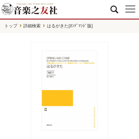
togg
navi
トップ
詳細検索
はるがきた[ｵﾝﾃﾞﾏﾝﾄﾞ版]