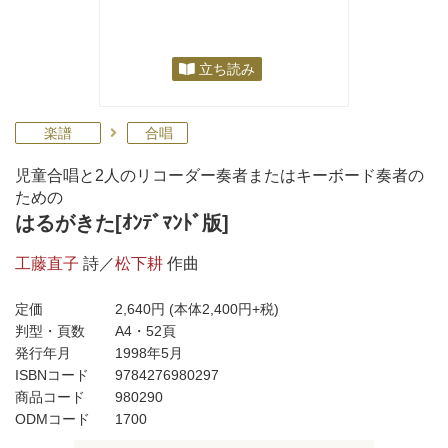
立ち読み
楽譜
合唱
児童合唱と2人のリコーダー奏者またはキーボード奏者の
ための
はるがきた[ｵﾝﾃﾞﾏﾝﾄﾞ版]
工藤直子
詩／
松下耕
作曲
定価
2,640円
(本体2,400円+税)
判型・頁数
A4・52頁
発行年月
1998年5月
ISBNコード
9784276980297
商品コード
980290
ODMコード
1700