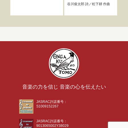
谷川俊太郎
詩／
松下耕
作曲
松下
音楽の力を信じ 音楽の心を伝えたい
JASRAC許諾番号：
S1009152267
JASRAC許諾番号：
9013065002Y38029