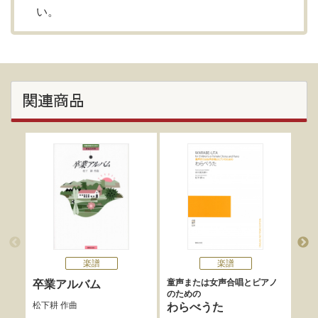
い。
関連商品
楽譜
楽譜
童声または女声合唱とピアノ
無伴
卒業アルバム
のための
伊
松下耕
作曲
わらべうた
版