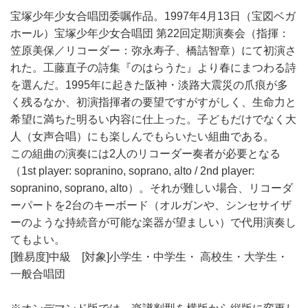
宝塚少年少女合唱団委嘱作品。1997年4月13日（宝図ベガ
ホール）宝塚少年少女合唱団 第22回定期演奏会（指揮：
笠原美保／リコーダー：弥永寿子、橋詰智章）にて初演さ
れた。工藤直子の詩集『のはらうた』より春にまつわる詩
を選んだ。1995年に起きた阪神・淡路大震災の爪痕が多
く残るなか、初演指揮者の要望ですがすがしく、生命力と
希望に満ちた明るい内容に仕上った。子どもだけでなく大
人（女声合唱）にも楽しんでもらいたい組曲である。
この組曲の演奏には2人のリコーダー奏者が必要となる
（1st player: sopranino, soprano, alto / 2nd player:
sopranino, soprano, alto）。それが難しい場合、リコーダ
ーパートを2台のキーボード（オルガンや、シンセサイザ
ーのような持続音が可能な楽器が望ましい）で代用演奏し
てもよい。
[難易度]中級 [対象]小学生・中学生・ 高校生・大学生・
一般合唱団