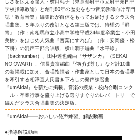
しさを伝える達人・横田純子（東京都府中市立府中第四中
学校指導教諭）と創刊80年の歴史をもつ音楽教師向け専門
誌「教育音楽」編集部が自信をもってお届けするクラス合
唱曲集。５年ぶりの改訂となる第三版では、待望の『群
青』（作：南相馬市立小高中学校平成24年度卒業生・小田
美樹）をはじめ人気曲『言葉にすれば』（作：安岡優・松
下耕）の混声三部合唱版、横山潤子編曲『水平線』
（backnumber）、田中達也編曲『サザンカ』（SEKAI
NO OWARI）、信長貴富編曲『仰げば尊し』など計10曲
の新掲載に加え、合唱指揮者・作曲家として日本の合唱界
を牽引する相澤直人氏書き下ろしの発声練習曲
『umAida!』を新たに掲載。音楽の授業・校内合唱コンク
ール・卒業行事を盛り上げる選りすぐりのレパートリーで
編んだクラス合唱曲集の決定版。
『umAida!――おいしい発声練習」解説動画
●指導解説動画