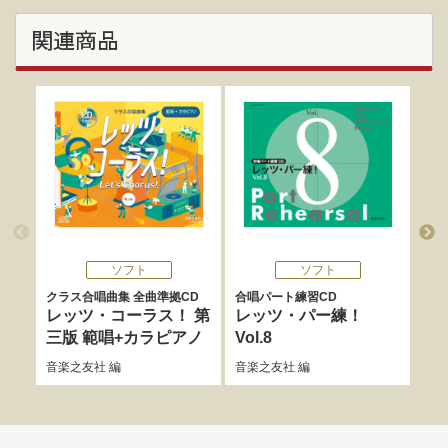
関連商品
ソフト
ソフト
クラス合唱曲集 全曲準拠CD
合唱パート練習CD
クラ
レッツ・コーラス！ 第
レッツ・パー練！
レ
三版 範唱+カラピアノ
Vol.8
第
音楽之友社
編
音楽之友社
編
横田