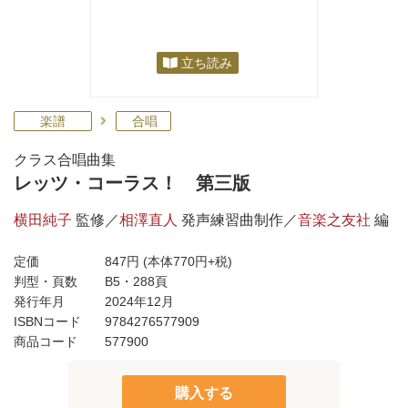
立ち読み
楽譜
合唱
クラス合唱曲集
レッツ・コーラス！ 第三版
横田純子
監修／
相澤直人
発声練習曲制作／
音楽之友社
編
定価
847円
(本体770円+税)
判型・頁数
B5・288頁
発行年月
2024年12月
ISBNコード
9784276577909
商品コード
577900
購入する