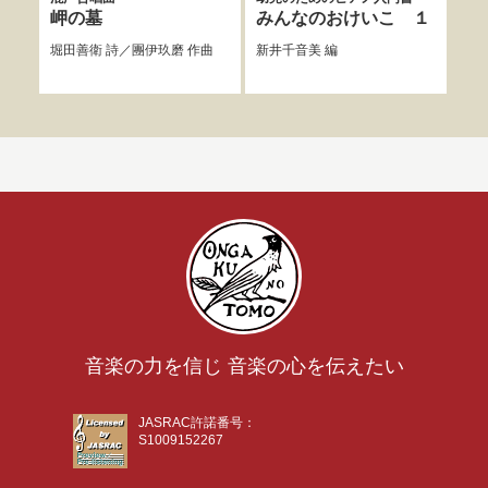
ンタ
岬の墓
みんなのおけいこ １
天
堀田善衛
詩／
團伊玖磨
作曲
新井千音美
編
寺嶋
音楽の力を信じ 音楽の心を伝えたい
JASRAC許諾番号：
S1009152267