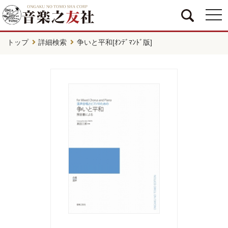
togg
navi
トップ
詳細検索
争いと平和[ｵﾝﾃﾞﾏﾝﾄﾞ版]