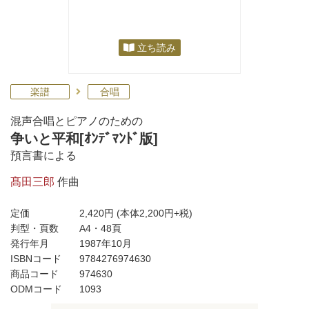
立ち読み
楽譜
合唱
混声合唱とピアノのための
争いと平和[ｵﾝﾃﾞﾏﾝﾄﾞ版]
預言書による
髙田三郎
作曲
定価
2,420円
(本体2,200円+税)
判型・頁数
A4・48頁
発行年月
1987年10月
ISBNコード
9784276974630
商品コード
974630
ODMコード
1093