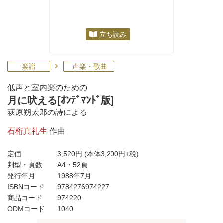
立ち読み
楽譜
声楽・歌曲
低声と室内楽のための
月に吠える[ｵﾝﾃﾞﾏﾝﾄﾞ版]
萩原朔太郎の詩による
石桁真礼生
作曲
定価
3,520円
(本体3,200円+税)
判型・頁数
A4・52頁
発行年月
1988年7月
ISBNコード
9784276974227
商品コード
974220
ODMコード
1040