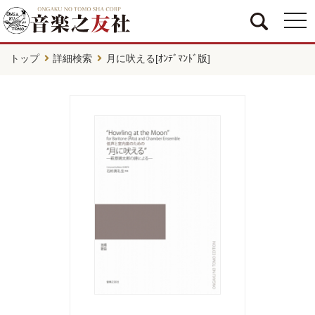
togg
navi
トップ
詳細検索
月に吠える[ｵﾝﾃﾞﾏﾝﾄﾞ版]