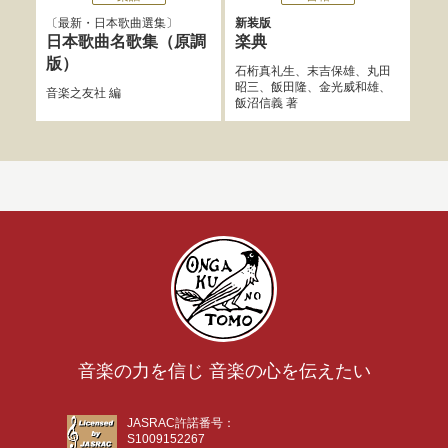
最新・日本歌曲選集
新装版
最
集
日本歌曲名歌集（原調
楽典
バ
版）
石桁真礼生
、
末吉保雄
、
丸田
昭三
、
飯田隆
、
金光威和雄
、
音楽
音楽之友社
編
飯沼信義
著
音楽の力を信じ 音楽の心を伝えたい
JASRAC許諾番号：
S1009152267