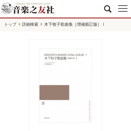
togg
navi
トップ
詳細検索
木下牧子歌曲集［増補新訂版］Ⅰ