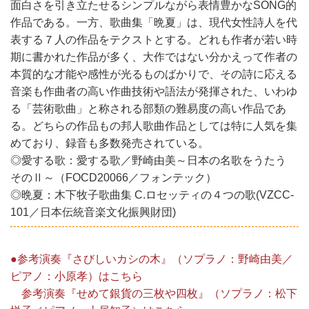
面白さを引き立たせるシンプルながら表情豊かなSONG的
作品である。一方、歌曲集「晩夏」は、現代女性詩人を代
表する７人の作品をテクストとする。どれも作者が若い時
期に書かれた作品が多く、大作ではない分かえって作者の
本質的な才能や感性が光るものばかりで、その詩に応える
音楽も作曲者の高い作曲技術や語法が発揮された、いわゆ
る「芸術歌曲」と称される部類の難易度の高い作品であ
る。どちらの作品もの邦人歌曲作品としては特に人気を集
めており、録音も多数発売されている。
◎愛する歌：愛する歌／野崎由美～日本の名歌をうたう
そのⅡ～（FOCD20066／フォンテック）
◎晩夏：木下牧子歌曲集 C.ロセッティの４つの歌(VZCC-
101／日本伝統音楽文化振興財団)
●参考演奏『さびしいカシの木』（ソプラノ：野崎由美／
ピアノ：小原孝）はこちら
参考演奏『せめて銀貨の三枚や四枚』（ソプラノ：松下