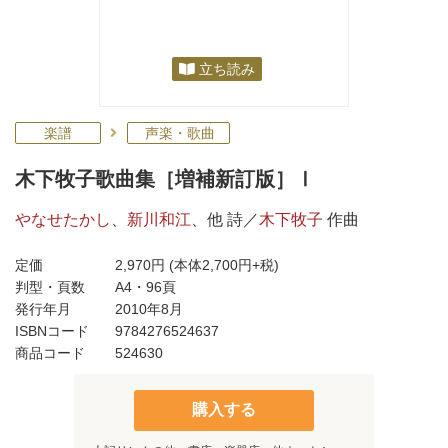
立ち読み
楽譜
声楽・歌曲
木下牧子歌曲集［増補新訂版］Ⅰ
やなせたかし
、
新川和江
、他 詩／
木下牧子
作曲
定価
2,970円
(本体2,700円+税)
判型・頁数
A4・96頁
発行年月
2010年8月
ISBNコード
9784276524637
商品コード
524630
購入する