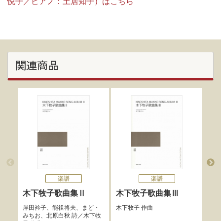
悦子／ピアノ：土居知子）はこちら
関連商品
楽譜
楽譜
最
木下牧子歌曲集Ⅱ
木下牧子歌曲集Ⅲ
日
岸田衿子
、
能祖将夫
、
まど・
木下牧子
作曲
版
みちお
、
北原白秋
詩／
木下牧