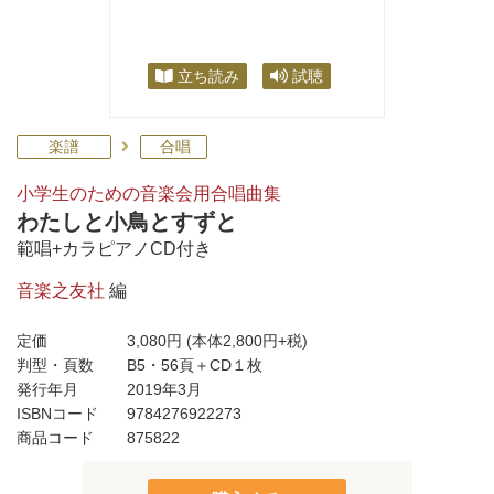
立ち読み
試聴
楽譜
合唱
小学生のための音楽会用合唱曲集
わたしと小鳥とすずと
範唱+カラピアノCD付き
音楽之友社
編
定価
3,080円
(本体2,800円+税)
判型・頁数
B5・56頁＋CD１枚
発行年月
2019年3月
ISBNコード
9784276922273
商品コード
875822