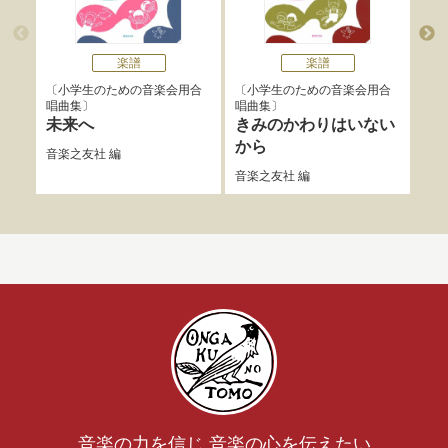
楽譜
楽譜
小学生のための音楽会用合
小学生のための音楽会用合
小
唱曲集
唱曲集
唱曲
未来へ
きみのかわりはいない
風
から
音楽之友社
編
音楽
音楽之友社
編
音楽の力を信じ 音楽の心を伝えたい