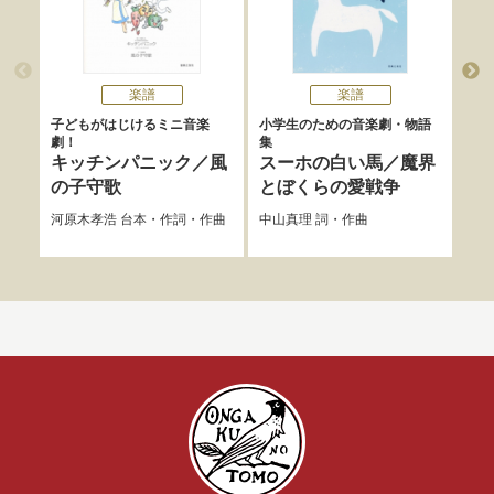
楽譜
楽譜
子どもがはじけるミニ音楽
小学生のための音楽劇・物語
小学
劇！
集
集
キッチンパニック／風
スーホの白い馬／魔界
手
の子守歌
とぼくらの愛戦争
い
河原木孝浩
台本・作詞・作曲
中山真理
詞・作曲
新美
詞・