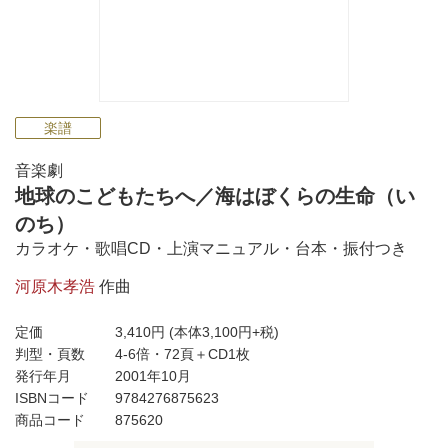
楽譜
音楽劇
地球のこどもたちへ／海はぼくらの生命（い
のち）
カラオケ・歌唱CD・上演マニュアル・台本・振付つき
河原木孝浩
作曲
定価
3,410円
(本体3,100円+税)
判型・頁数
4-6倍・72頁＋CD1枚
発行年月
2001年10月
ISBNコード
9784276875623
商品コード
875620