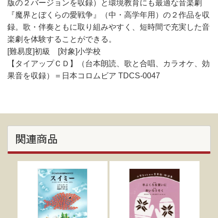
版の２バージョンを収録）と環境教育にも最適な音楽劇
『魔界とぼくらの愛戦争』（中・高学年用）の２作品を収
録。歌・伴奏ともに取り組みやすく、短時間で充実した音
楽劇を体験することができる。
[難易度]初級 [対象]小学校
【タイアップＣＤ】（台本朗読、歌と合唱、カラオケ、効
果音を収録）＝日本コロムビア TDCS-0047
関連商品