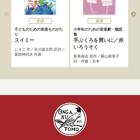
楽譜
楽譜
子どものための音楽ものがた
小学生のための音楽劇・物語
子ど
り
集
劇！
スイミー
手ぶくろを買いに／赤
キ
いろうそく
の
レオニ
作／
谷川俊太郎
訳詩／
薬師神武夫
作曲
新美南吉
原作／
横山裕美子
河原
詞・作曲・台本