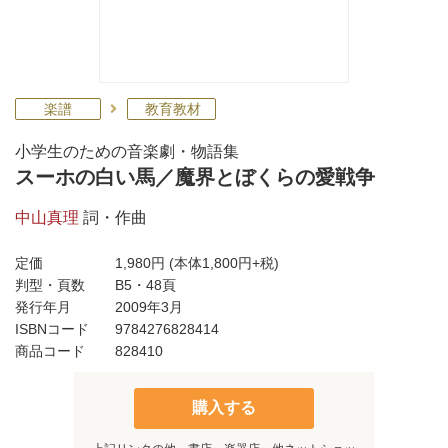
楽譜
教育教材
小学生のための音楽劇・物語集
スーホの白い馬／魔界とぼくらの愛戦争
中山真理
詞・作曲
定価
1,980円
(本体1,800円+税)
判型・頁数
B5・48頁
発行年月
2009年3月
ISBNコード
9784276828414
商品コード
828410
購入する