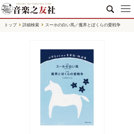
togg
navi
トップ
詳細検索
スーホの白い馬／魔界とぼくらの愛戦争