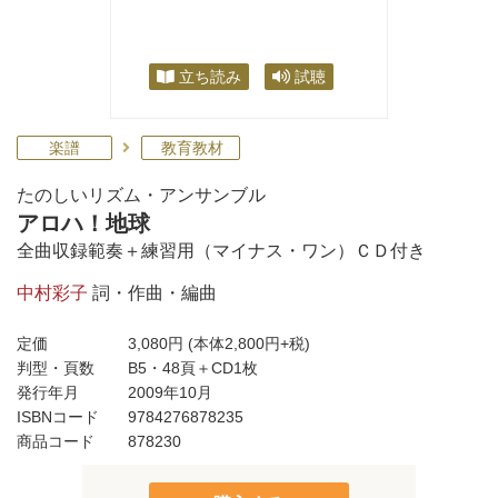
立ち読み
試聴
楽譜
教育教材
たのしいリズム・アンサンブル
アロハ！地球
全曲収録範奏＋練習用（マイナス・ワン）ＣＤ付き
中村彩子
詞・作曲・編曲
定価
3,080円
(本体2,800円+税)
判型・頁数
B5・48頁＋CD1枚
発行年月
2009年10月
ISBNコード
9784276878235
商品コード
878230