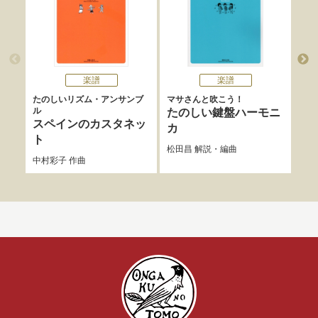
楽譜
楽譜
たのしいリズム・アンサンブ
マサさんと吹こう！
マサ
ル
たのしい鍵盤ハーモニ
す
スペインのカスタネッ
カ
カ
ト
松田昌
解説・編曲
松田
中村彩子
作曲