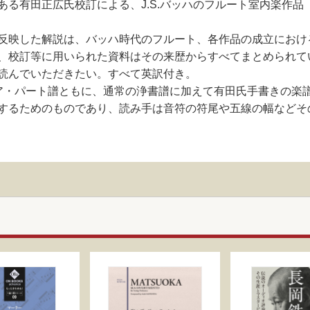
ある有田正広氏校訂による、J.S.バッハのフルート室内楽作
反映した解説は、バッハ時代のフルート、各作品の成立におけ
、校訂等に用いられた資料はその来歴からすべてまとめられて
読んでいただきたい。すべて英訳付き。
スコア・パート譜ともに、通常の浄書譜に加えて有田氏手書きの楽
するためのものであり、読み手は音符の符尾や五線の幅などそ