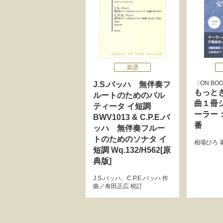
楽譜
ON BOO
J.S.バッハ 無伴奏フ
もっと
ルートのためのパル
曲１冊シ
ティータ イ短調
ーラー
BWV1013 & C.P.E.バ
番
ッハ 無伴奏フルー
トのためのソナタ イ
相場ひろ
短調 Wq.132/H562[原
典版]
J.S.バッハ
、
C.P.E.バッハ
作
曲／
有田正広
校訂