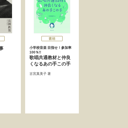
書籍
小学校音楽 目指せ！参加率
事
100％!!
歌唱共通教材と仲良
くなるあの手この手
古宮真美子
著