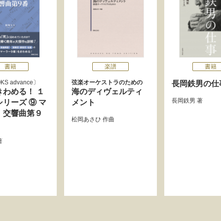
書籍
楽譜
書籍
KS advance
弦楽オーケストラのための
長岡鉄男の仕
きわめる！ １
海のディヴェルティ
長岡鉄男
著
リーズ ⑨ マ
メント
：交響曲第９
松岡あさひ
作曲
著