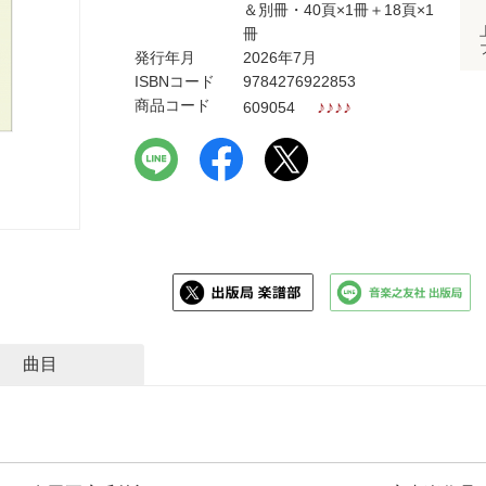
＆別冊・40頁×1冊＋18頁×1
冊
発行年月
2026年7月
ISBNコード
9784276922853
商品コード
♪
♪
♪
♪
609054
曲目