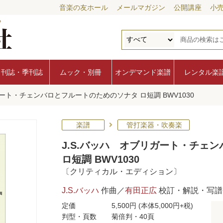
音楽の友ホール
メールマガジン
公開講座
小
月刊誌・季刊誌
ムック・別冊
オンデマンド楽譜
レンタル楽
ガート・チェンバロとフルートのためのソナタ ロ短調 BWV1030
楽譜
管打楽器・吹奏楽
J.S.バッハ オブリガート・チェ
ロ短調 BWV1030
〔クリティカル・エディション〕
J.S.バッハ
作曲／
有田正広
校訂・解説・写譜
定価
5,500円
(本体5,000円+税)
判型・頁数
菊倍判・40頁