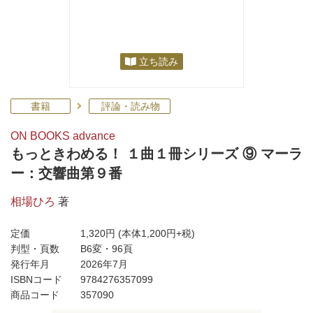
立ち読み
書籍
評論・読み物
ON BOOKS advance
もっときわめる！ １曲１冊シリーズ ⑨ マーラ
ー：交響曲第９番
相場ひろ
著
定価
1,320円
(本体1,200円+税)
判型・頁数
B6変・96頁
発行年月
2026年7月
ISBNコード
9784276357099
商品コード
357090