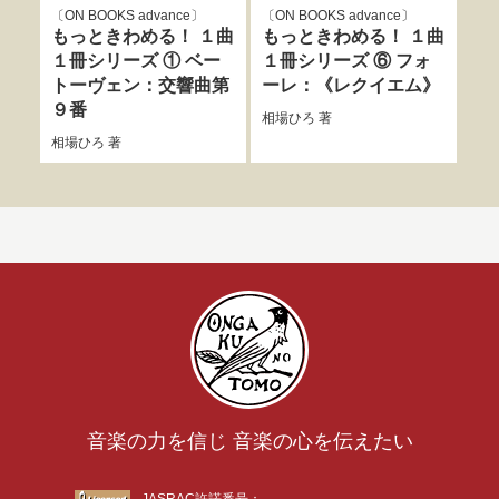
ON BOOKS advance
ON BOOKS advance
長
もっときわめる！ １曲
もっときわめる！ １曲
長岡
１冊シリーズ ① ベー
１冊シリーズ ⑥ フォ
トーヴェン：交響曲第
ーレ：《レクイエム》
９番
相場ひろ
著
相場ひろ
著
音楽の力を信じ 音楽の心を伝えたい