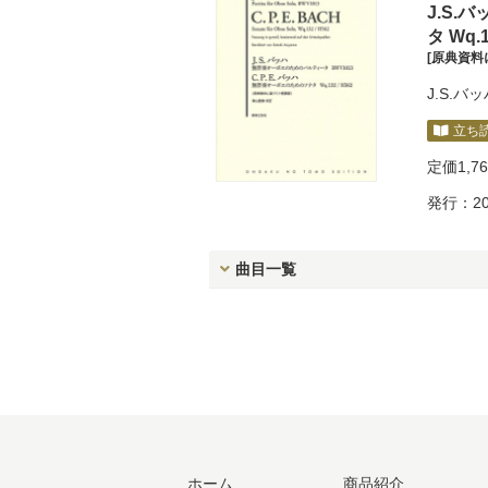
J.S.
タ Wq.1
[原典資料
J.S.バ
立ち
定価
1,7
発行：20
曲目一覧
ホーム
商品紹介