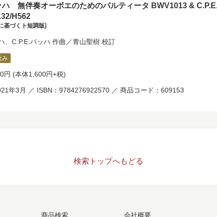
バッハ 無伴奏オーボエのためのパルティータ BWV1013 & C.
32/H562
に基づくト短調版]
ッハ
、
C.P.E.バッハ
作曲／
青山聖樹
校訂
読み
60円
(本体1,600円+税)
21年3月 ／ ISBN：9784276922570 ／ 商品コード：609153
検索トップへもどる
商品検索
会社概要