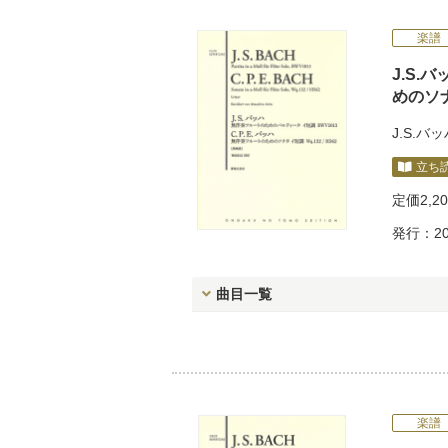
楽譜
J.S.
めのソナ
J.S.バ
立ち
定価
2,2
発行：20
曲目一覧
楽譜