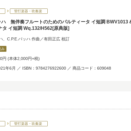
管打楽器・吹奏楽
バッハ 無伴奏フルートのためのパルティータ イ短調 BWV1013 
タ イ短調 Wq.132/H562[原典版]
ッハ
、
C.P.E.バッハ
作曲／
有田正広
校訂
読み
00円
(本体2,000円+税)
21年6月 ／ ISBN：9784276922600 ／ 商品コード：609048
管打楽器・吹奏楽