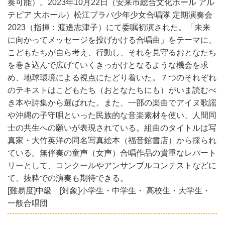
奏可能）。2023年10月22日（安来市総合文化ホール アル
テピア 大ホール）松江プラバ少年少女合唱隊 定期演奏会
2023（指揮：渡邊志津子）にて委嘱初演された。「未来
に向かってメッセージを投げかける合唱曲」をテーマに、
こどもたちが自ら考え、行動し、それを見守るおとなたち
を巻き込んで広げていくきっかけとなるような機会を求
め、地球環境による視点にたどり着いた。７つのそれぞれ
のテキストはこどもたち（おとなたちにも）がいま読むべ
き本や詩集から選ばれた。また、一部の楽曲でアイヌ歌謡
や沖縄の子守唄といった民族的な音楽素材を使い、人間同
士の共生への願いが表現されている。組曲のタイトルは写
真家・大竹英洋の同名写真絵本（福音館書店）から採られ
ている。無伴奏の童声（女声）合唱作品の貴重なレパート
リーとして、コンクールやアンサンブルコンテストなどに
て、抜粋での演奏も期待できる。
[難易度]中級 [対象]小学生・中学生・ 高校生・大学生・
一般合唱団