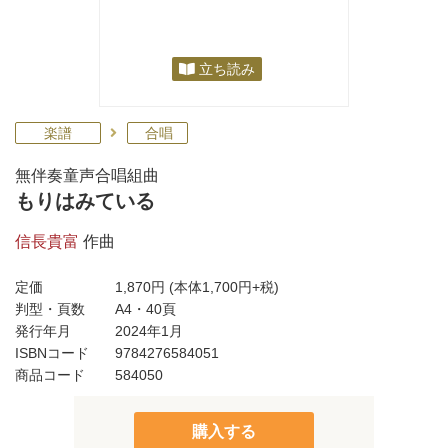
立ち読み
楽譜
合唱
無伴奏童声合唱組曲
もりはみている
信長貴富
作曲
定価
1,870円
(本体1,700円+税)
判型・頁数
A4・40頁
発行年月
2024年1月
ISBNコード
9784276584051
商品コード
584050
購入する