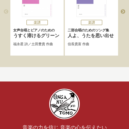
楽譜
楽譜
女声合唱とピアノのための
二部合唱のためのソング集
同声
うすく溶けるグリーン
人よ、うたを思い出せ
と
福永星
詩／
土田豊貴
作曲
信長貴富
作曲
横山
音楽の力を信じ 音楽の心を伝えたい