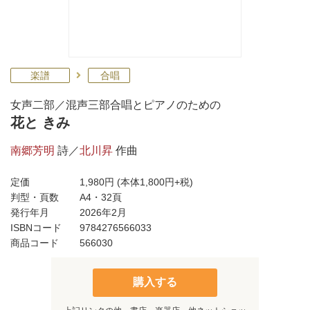
楽譜
合唱
女声二部／混声三部合唱とピアノのための
花と きみ
南郷芳明
詩／
北川昇
作曲
定価
1,980円
(本体1,800円+税)
判型・頁数
A4・32頁
発行年月
2026年2月
ISBNコード
9784276566033
商品コード
566030
購入する