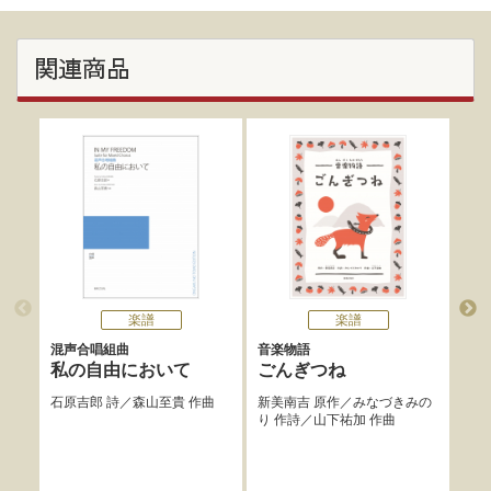
関連商品
楽譜
楽譜
混声合唱組曲
音楽物語
小
唱曲
私の自由において
ごんぎつね
心
石原吉郎
詩／
森山至貴
作曲
新美南吉
原作／
みなづきみの
し
り
作詩／
山下祐加
作曲
音楽