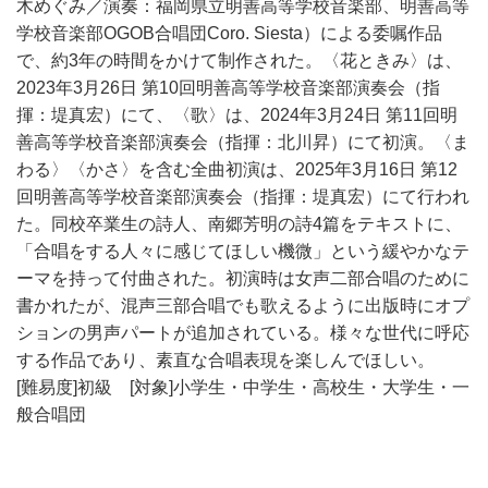
木めぐみ／演奏：福岡県立明善高等学校音楽部、明善高等
学校音楽部OGOB合唱団Coro. Siesta）による委嘱作品
で、約3年の時間をかけて制作された。〈花ときみ〉は、
2023年3月26日 第10回明善高等学校音楽部演奏会（指
揮：堤真宏）にて、〈歌〉は、2024年3月24日 第11回明
善高等学校音楽部演奏会（指揮：北川昇）にて初演。〈ま
わる〉〈かさ〉を含む全曲初演は、2025年3月16日 第12
回明善高等学校音楽部演奏会（指揮：堤真宏）にて行われ
た。同校卒業生の詩人、南郷芳明の詩4篇をテキストに、
「合唱をする人々に感じてほしい機微」という緩やかなテ
ーマを持って付曲された。初演時は女声二部合唱のために
書かれたが、混声三部合唱でも歌えるように出版時にオプ
ションの男声パートが追加されている。様々な世代に呼応
する作品であり、素直な合唱表現を楽しんでほしい。
[難易度]初級 [対象]小学生・中学生・高校生・大学生・一
般合唱団