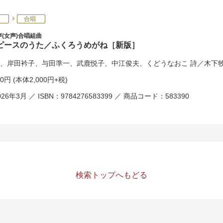
合唱
(女声)合唱組曲
ピースのうた／ふくろうめがね［新版］
、
岸田衿子
、
与田準一
、
武鹿悦子
、
中江俊夫
、
くどうなおこ
詩／
木下
00円
(本体2,000円+税)
26年3月 ／ ISBN：9784276583399 ／ 商品コード：583390
検索トップへもどる