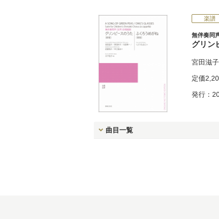
楽譜
無伴奏同声
グリン
宮田滋子
定価
2,2
発行：20
曲目一覧