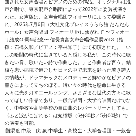
曲された女声合唱とピアノのための作品。オリジナルは混
声合唱で、東京混声合唱団によって2022年に委嘱初演さ
れた。女声版は、女声合唱団フィオーリによって委嘱さ
れ、2025年7月6日（大社文化プレイスうらら館 だんだん
ホール）女声合唱団 フィオーリ 歌に焦がれて 〜フィオー
リ結成40周年記念〜 信長貴富女声合唱作品展vol.3（指
揮：石橋久和／ピアノ：平林知子）にて初演された。「い
まの暗闇の時代に生きていると感じる私が、この時代に聴
きたい音、歌いたい詩で作曲した。」と作曲者は言う。結
核を患い病院で過ごした日々の中で未来を願った若き詩人
の情熱が、ドラマチックなメロディーと鮮やかなピアノの
響きによって立ちのぼる。暗い今の時代を懸命に生きる
人々に光を灯すエールソング。さまざまな世代の方々に歌
ってほしい作品であり、一般合唱団・大学合唱団だけでな
く、中学校や高等学校の自由曲のレパートリーとしても。
〈ふと涙がこぼれる〉は短縮版（6分30秒／5分00秒）で
の演奏も可能。
[難易度]中級 [対象]中学生・高校生・大学合唱団・一般合