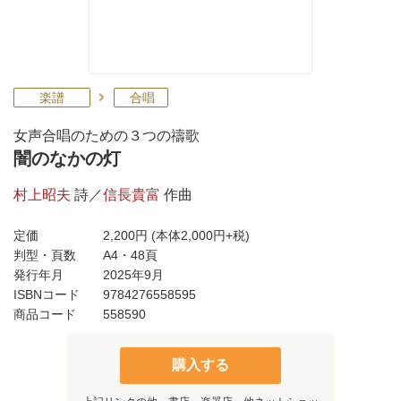
楽譜
合唱
女声合唱のための３つの禱歌
闇のなかの灯
村上昭夫
詩／
信長貴富
作曲
定価
2,200円
(本体2,000円+税)
判型・頁数
A4・48頁
発行年月
2025年9月
ISBNコード
9784276558595
商品コード
558590
購入する