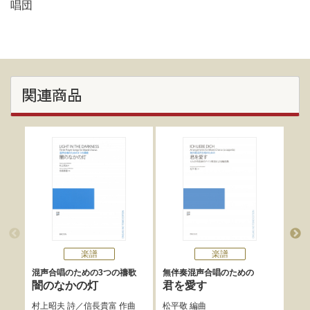
唱団
関連商品
楽譜
楽譜
混声合唱のための3つの禱歌
無伴奏混声合唱のための
谷川
混声
闇のなかの灯
君を愛す
魂
村上昭夫
詩／
信長貴富
作曲
松平敬
編曲