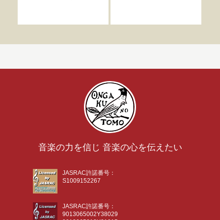
と
谷川
音楽の力を信じ 音楽の心を伝えたい
JASRAC許諾番号：
S1009152267
JASRAC許諾番号：
9013065002Y38029