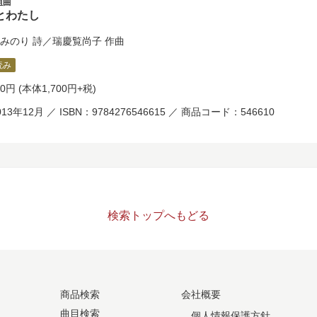
組曲
とわたし
みのり
詩／
瑞慶覧尚子
作曲
読み
70円
(本体1,700円+税)
13年12月 ／ ISBN：9784276546615 ／ 商品コード：546610
検索トップへもどる
商品検索
会社概要
曲目検索
個人情報保護方針