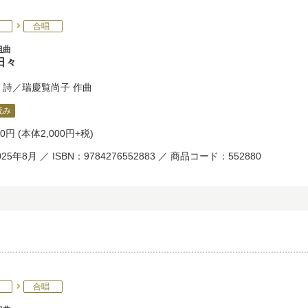
合唱
組曲
日々
詩／
瑞慶覧尚子
作曲
読み
00円
(本体2,000円+税)
25年8月 ／ ISBN：9784276552883 ／ 商品コード：552880
合唱