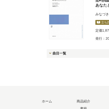
混声合唱
あなた
みなづき
立ち
定価
1,8
発行：20
曲目一覧
ホーム
商品紹介
書籍