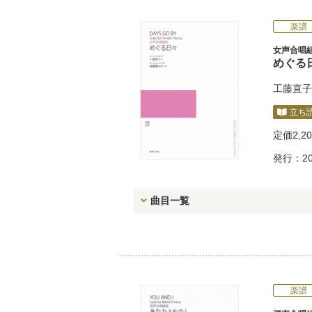
楽譜
女声合唱
めぐる
工藤直子
立ち
定価
2,2
発行：20
曲目一覧
楽譜