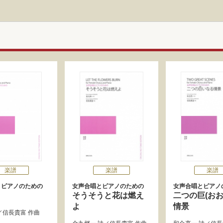
楽譜
楽譜
楽譜
とピアノのための
女声合唱とピアノのための
女声合唱とピアノ
そうそうと花は燃え
二つの巨(おお
よ
情景
／
信長貴富
作曲