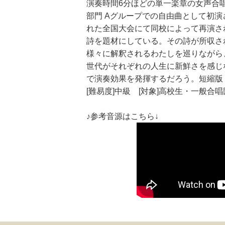
演奏時間6分ほどの単一楽章の女声合唱
部門 Aグループでの自由曲として初
れた全国大会にて同校によって再演さ
詩を題材にしている。その詩が所収さ
様々に解釈されるわたしを巡りながら
世代がそれぞれの人生に新鮮さを感じ
で演奏効果を発揮するだろう。短縮版
[難易度]中級 [対象]高校生・一般合唱
♪参考音源はこちら↓