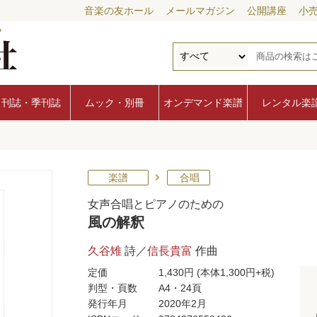
音楽の友ホール
メールマガジン
公開講座
小
月刊誌・季刊誌
ムック・別冊
オンデマンド楽譜
レンタル楽
楽譜
合唱
女声合唱とピアノのための
風の解釈
久谷雉
詩／
信長貴富
作曲
定価
1,430円
(本体1,300円+税)
判型・頁数
A4・24頁
発行年月
2020年2月