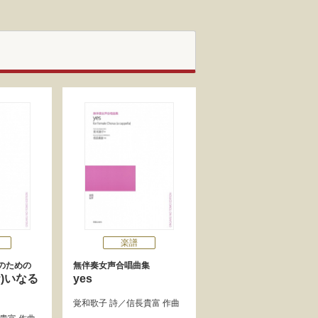
楽譜
のための
無伴奏女声合唱曲集
)いなる
yes
覚和歌子
詩／
信長貴富
作曲