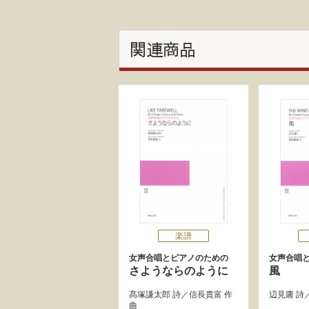
関連商品
楽譜
女声合唱とピアノのための
女声合唱
さようならのように
風
髙塚謙太郎
詩／
信長貴富
作
辺見庸
詩
曲