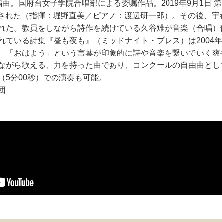
曲。国府台女子学院合唱部による委嘱作品。2019年9月1日 第
演された（指揮：堀野直美／ピアノ：渡辺研一郎）。その後、宇
れた。教員をしながら詩作を続けている久谷雉が音楽（合唱）
れている詩集『昼も夜も』（ミッドナイト・プレス）は2004
、「おはよう」という言葉が印象的に詩や音楽を繋いでいく爽
ながら歌える、力を持った曲であり、コンクールの自由曲とし
（5分00秒）での演奏も可能。
団