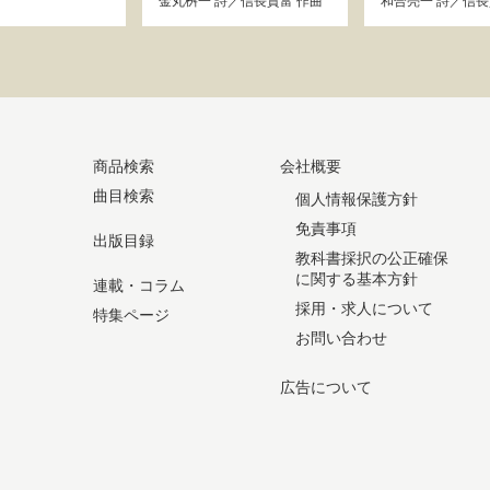
金丸桝一
詩／
信長貴富
作曲
和合亮一
詩／
信長
商品検索
会社概要
曲目検索
個人情報保護方針
免責事項
出版目録
教科書採択の公正確保
に関する基本方針
連載・コラム
採用・求人について
特集ページ
お問い合わせ
広告について