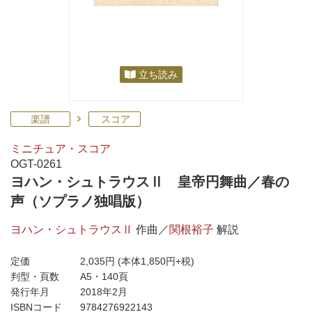
立ち読み
楽譜
スコア
ミニチュア・スコア
OGT-0261
ヨハン・シュトラウスⅡ 皇帝円舞曲／春の
声（ソプラノ独唱版）
ヨハン・シュトラウスⅡ
作曲／
関根裕子
解説
定価
2,035円
(本体1,850円+税)
判型・頁数
A5・140頁
発行年月
2018年2月
ISBNコード
9784276922143