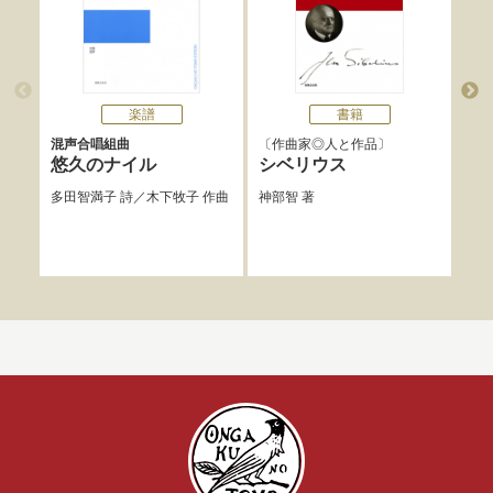
楽譜
書籍
混声合唱組曲
作曲家◎人と作品
知
悠久のナイル
シベリウス
ノ
多田智満子
詩／
木下牧子
作曲
神部智
著
中嶋