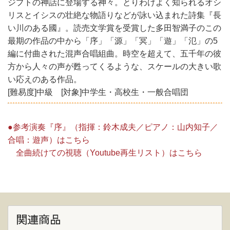
ジプトの神話に登場する神々。とりわけよく知られるオシ
リスとイシスの壮絶な物語りなどが詠い込まれた詩集『長
い川のある國』。読売文学賞を受賞した多田智満子のこの
最期の作品の中から「序」「源」「冥」「遊」「氾」の5
編に付曲された混声合唱組曲。時空を超えて、五千年の彼
方から人々の声が甦ってくるような、スケールの大きい歌
い応えのある作品。
[難易度]中級 [対象]中学生・高校生・一般合唱団
●参考演奏『序』（指揮：鈴木成夫／ピアノ：山内知子／
合唱：遊声）はこちら
全曲続けての視聴（Youtube再生リスト）はこちら
関連商品