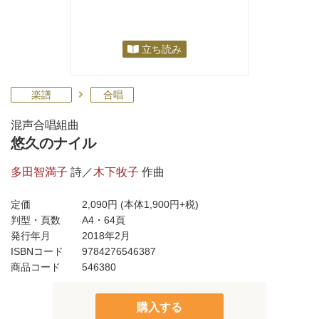
立ち読み
楽譜
合唱
混声合唱組曲
悠久のナイル
多田智満子
詩／
木下牧子
作曲
定価
2,090円
(本体1,900円+税)
判型・頁数
A4・64頁
発行年月
2018年2月
ISBNコード
9784276546387
商品コード
546380
購入する