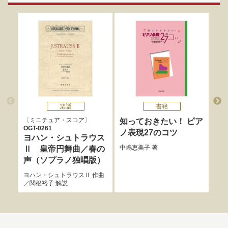
楽譜
書籍
ミニチュア・スコア
無伴
知っておきたい！ ピア
OGT-0261
3つ
ノ表現27のコツ
ヨハン・シュトラウス
セ
中嶋恵美子
著
Ⅱ 皇帝円舞曲／春の
堀口
声（ソプラノ独唱版）
ヨハン・シュトラウスⅡ
作曲
／
関根裕子
解説