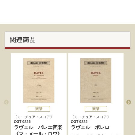
関連商品
楽譜
楽譜
ミニチュア・スコア
ミニチュア・スコア
ミ
OGT-0226
OGT-0222
OGT
ラヴェル バレエ音楽
ラヴェル ボレロ
ラ
《マ・メール・ロワ》
ク