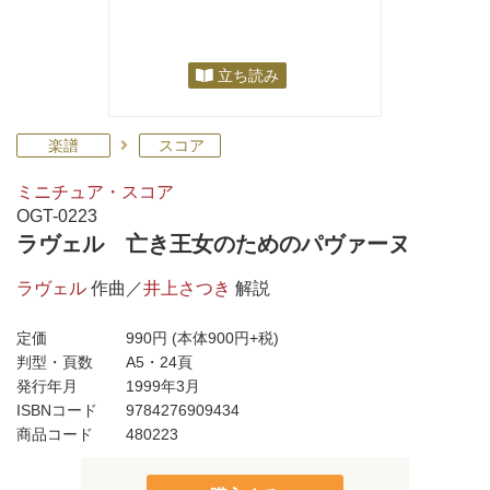
立ち読み
楽譜
スコア
ミニチュア・スコア
OGT-0223
ラヴェル 亡き王女のためのパヴァーヌ
ラヴェル
作曲／
井上さつき
解説
定価
990円
(本体900円+税)
判型・頁数
A5・24頁
発行年月
1999年3月
ISBNコード
9784276909434
商品コード
480223