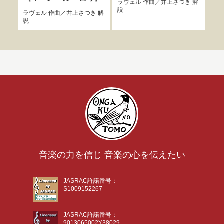
ラヴェル
作曲／
井上さつき
解
説
ラヴェル
作曲／
井上さつき
解
ラヴ
説
説
音楽の力を信じ 音楽の心を伝えたい
JASRAC許諾番号：
S1009152267
JASRAC許諾番号：
9013065002Y38029