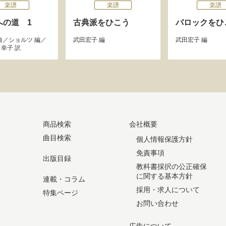
楽譜
楽譜
楽譜
への道 1
古典派をひこう
バロックをひ
曲／
ショルツ
編／
武田宏子
編
武田宏子
編
・幸子
訳
商品検索
会社概要
曲目検索
個人情報保護方針
免責事項
出版目録
教科書採択の公正確保
に関する基本方針
連載・コラム
採用・求人について
特集ページ
お問い合わせ