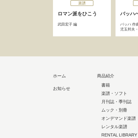
楽譜
ロマン派をひこう
バッハ
武田宏子
編
バッハ
作
児玉邦夫
ホーム
商品紹介
書籍
お知らせ
楽譜・ソフト
月刊誌・季刊誌
ムック・別冊
オンデマンド楽譜
レンタル楽譜
RENTAL LIBRARY