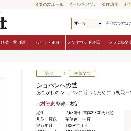
音楽の友ホール
メールマガジン
公開講座
小
月刊誌・季刊誌
ムック・別冊
オンデマンド楽譜
レンタル楽
楽譜
鍵盤楽器
ショパンへの道
あこがれのショパンに近づくために（初級～
北村智恵
監修・校訂
定価
2,530円
(本体2,300円+税)
判型・頁数
菊倍判・64頁
発行年月
1999年11月