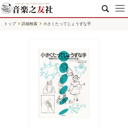
togg
navi
トップ
詳細検索
小さくたってじょうずな手