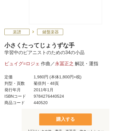
楽譜
鍵盤楽器
小さくたってじょうずな手
学習中のピアニストのための34の小品
ピュイグ=ロジェ
作曲／
永冨正之
解説・運指
定価
1,980円
(本体1,800円+税)
判型・頁数
菊倍判・48頁
発行年月
2011年1月
ISBNコード
9784276440524
商品コード
440520
購入する