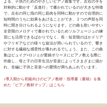
よる、子供のためのやさしいピアノ曲集です。左右の手を
対称的に動かす「反進行」で書かれているのが大きな特徴
で、左右の同じ指の同じ筋肉を同時に動かすので合理的に
短時間のうちに効果をあげることができ、２つの声部を同
時に聞き分けられるようになります。どの曲も歌いやすい
全音階のメロディで書かれているためソルフェージュの練
習にも活用できるばかりでなく、長・短音階のほかドリア
やフリギアなどの様々な旋法が用いられているので、響き
に対する繊細な感受性が養われるでしょう。また、この曲
集はピュイグ=ロジェが愛娘ポリーヌにピアノ教える際に
作曲し、母と子の日常生活が音楽によってさまざまに描か
れ、全編に子供と音楽への愛情が満ちあふれています。
♪導入期から初級向けのピアノ教材・指導書（書籍）を集
めた「ピアノ教材マップ」はこちら