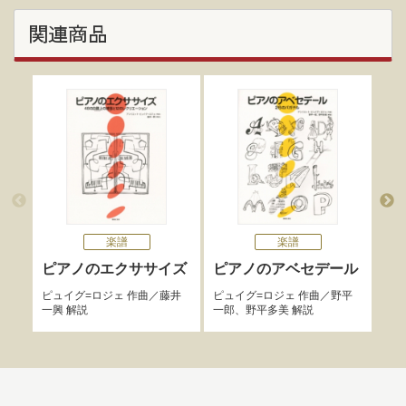
関連商品
楽譜
楽譜
ピアノのエクササイズ
ピアノのアベセデール
ピ
ア
ピュイグ=ロジェ
作曲／
藤井
ピュイグ=ロジェ
作曲／
野平
一興
解説
一郎
、
野平多美
解説
ロジ