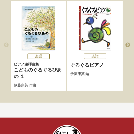
楽譜
楽譜
ピアノ連弾曲集
ぐるぐるピアノ
ぐ
こどものぐるぐるぴあ
ィ
伊藤康英
編
の １
伊藤
伊藤康英
作曲