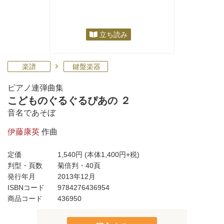
立ち読み
楽譜
鍵盤楽器
ピアノ連弾曲集
こどものぐるぐるぴあの ２
音名であそぼ
伊藤康英
作曲
定価
1,540円
(本体1,400円+税)
判型・頁数
菊倍判・40頁
発行年月
2013年12月
ISBNコード
9784276436954
商品コード
436950