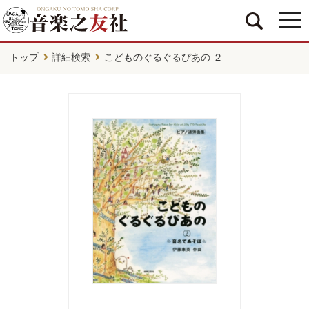
togg
navi
トップ
詳細検索
こどものぐるぐるぴあの ２