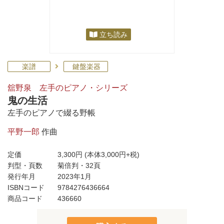
立ち読み
楽譜
鍵盤楽器
舘野泉 左手のピアノ・シリーズ
鬼の生活
左手のピアノで綴る野帳
平野一郎
作曲
定価
3,300円
(本体3,000円+税)
判型・頁数
菊倍判・32頁
発行年月
2023年1月
ISBNコード
9784276436664
商品コード
436660