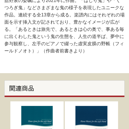
舘野泉の委嘱により2021年に作曲。「はしり鬼」や「く
つろぎ鬼」などさまざまな鬼の様子を表現したユニークな
作品。連続する全13章から成る。楽譜内にはそれぞれの場
面を示す挿入文が記されており、豊かなイメージが広が
る。「あるときは旅先で、あるときは心の奥で、事ある毎
に出くわした鬼という鬼の生態を、人生の道半ば、夢中に
参与観察し、左手のピアノで綴った虚実皮膜の野帳（フィ
ールドノオト）」（作曲者前書きより）
関連商品