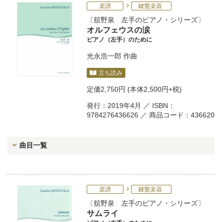
楽譜
鍵盤楽器
舘野泉 左手のピアノ・シリーズ
オルフェウスの涙
ピアノ（左手）のために
光永浩一郎
作曲
立ち読み
定価
2,750円
(本体2,500円+税)
発行：2019年4月 ／ ISBN：
9784276436626 ／ 商品コード：436620
曲目一覧
楽譜
鍵盤楽器
舘野泉 左手のピアノ・シリーズ
サムライ