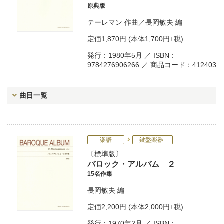
原典版
テーレマン
作曲／
長岡敏夫
編
定価
1,870円
(本体1,700円+税)
発行：1980年5月 ／ ISBN：
9784276906266 ／ 商品コード：412403
曲目一覧
楽譜
鍵盤楽器
標準版
バロック・アルバム ２
15名作集
長岡敏夫
編
定価
2,200円
(本体2,000円+税)
発行：1970年2月 ／ ISBN：