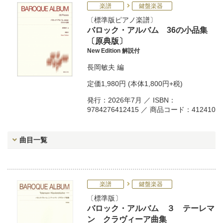
楽譜
鍵盤楽器
標準版ピアノ楽譜
バロック・アルバム 36の小品集
〔原典版〕
New Edition 解説付
長岡敏夫
編
定価
1,980円
(本体1,800円+税)
発行：2026年7月 ／ ISBN：
9784276412415 ／ 商品コード：412410
曲目一覧
楽譜
鍵盤楽器
標準版
バロック・アルバム ３ テーレマ
ン クラヴィーア曲集