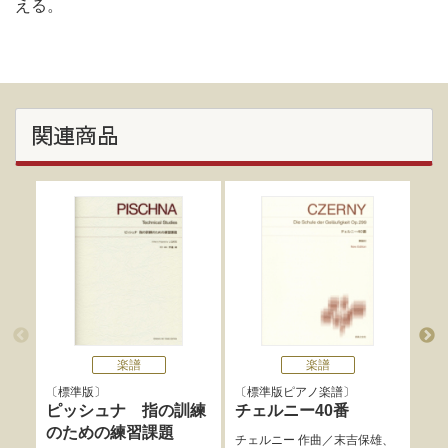
える。
関連商品
楽譜
楽譜
標準版
標準版ピアノ楽譜
標
ピッシュナ 指の訓練
チェルニー40番
フ
のための練習課題
集
チェルニー
作曲／
末吉保雄
、