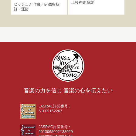
上杉春雄
解説
ピッシュナ
作曲／
伊達純
校
フォ
訂・運指
音楽の力を信じ 音楽の心を伝えたい
JASRAC許諾番号：
S1009152267
JASRAC許諾番号：
9013065002Y38029