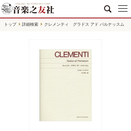
togg
navi
トップ
詳細検索
クレメンティ グラドス アド パルナッスム