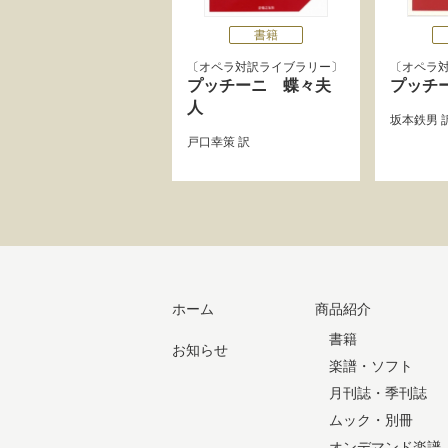
書籍
オペラ対訳ライブラリー
オペラ
プッチーニ 蝶々夫
プッチ
人
坂本鉄男
戸口幸策
訳
ホーム
商品紹介
書籍
お知らせ
楽譜・ソフト
月刊誌・季刊誌
ムック・別冊
オンデマンド楽譜