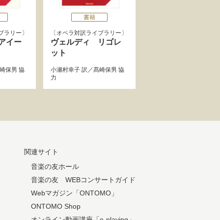
書籍
ブラリー
オペラ対訳ライブラリー
アイー
ヴェルディ リゴレ
ット
崎保男
協
小瀬村幸子
訳／
髙崎保男
協
力
関連サイト
音楽の友ホール
音楽の友 WEBコンサートガイド
Webマガジン「ONTOMO」
ONTOMO Shop
オンライン動画講座「e-playing」