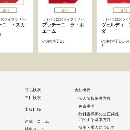
書籍
書籍
書籍
対訳ライブラリー
オペラ対訳ライブラリー
オペラ対訳ライ
ーニ トスカ
プッチーニ ラ・ボ
ヴェルディ 
エーム
ダ
訳
小瀬村幸子
訳
小瀬村幸子
訳／
髙
力
商品検索
会社概要
曲目検索
個人情報保護方針
免責事項
出版目録
教科書採択の公正確保
に関する基本方針
連載・コラム
採用・求人について
特集ページ