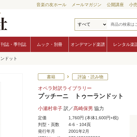
音楽の友ホール
メールマガジン
公開講座
小
月刊誌・季刊誌
ムック・別冊
オンデマンド楽譜
レンタル楽
ランドット
書籍
評論・読み物
オペラ対訳ライブラリー
プッチーニ トゥーランドット
小瀬村幸子
訳／
髙崎保男
協力
定価
1,760円
(本体1,600円+税)
判型・頁数
4-6・104頁
発行年月
2001年2月