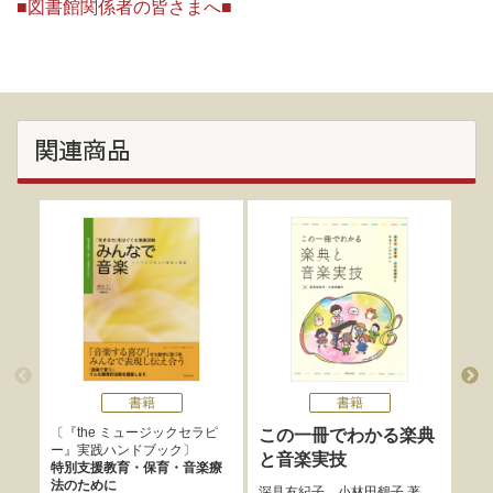
■図書館関係者の皆さまへ■
関連商品
書籍
書籍
『the ミュージックセラピ
この一冊でわかる楽典
音
ー』実践ハンドブック
と音楽実技
キ
特別支援教育・保育・音楽療
法のために
深見友紀子
、
小林田鶴子
著
菅原