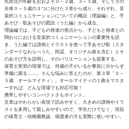
乳幼児の年齢をおおよそ０～２歳、３～５歳、そしてその
全体０～５歳の３つに分けた３章から成り、それぞれ、音
楽的コミュニケーションについての概説（理論編）と、手
あそび・歌あそびの図説（うた編）から成る。
理論編では、子どもの発達の視点から、子どもと他者との
関わりにおける音楽的コミュニケーションの重要性を説
き、うた編では譜例とイラストを使って手あそび歌（スタ
ンダードなわらべうた、民謡、オリジナル曲を含む）とそ
のあそび方を説明し、そのバリエーションも提案する。
保育士実習の現場では、何歳の子がいるか事前に分からず
準備に困る……。そんな悩みに答えたのが、第３章「０～
５歳 オールマイティ」。オールマイティの１曲をマスタ
ーすれば、どんな現場でも対応可能！
携帯しやすいコンパクトさもポイント。
文章はやわらかい表現で読みやすく、大きめの譜例やイラ
ストを多用して親しみやすいので、学生だけでなく、現役
の保育士・幼稚園教諭、保護者の方も実際に使いやすい。