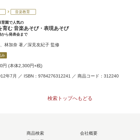
音楽教育
保育園で人気の
を育む 音楽あそび・表現あそび
動から発表会まで
、
林加奈
著／
深見友紀子
監修
読み
30円
(本体2,300円+税)
12年7月 ／ ISBN：9784276312241 ／ 商品コード：312240
検索トップへもどる
商品検索
会社概要