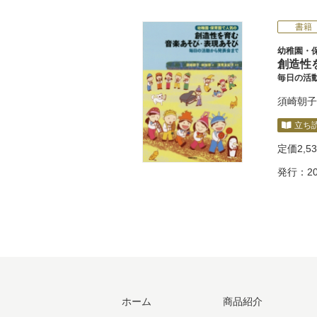
書籍
幼稚園・
創造性
毎日の活
須崎朝子
立ち
定価
2,5
発行：20
ホーム
商品紹介