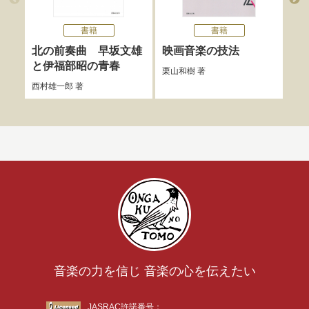
書籍
書籍
完本
北の前奏曲 早坂文雄
映画音楽の技法
管
と伊福部昭の青春
栗山和樹
著
伊福
西村雄一郎
著
音楽の力を信じ 音楽の心を伝えたい
JASRAC許諾番号：