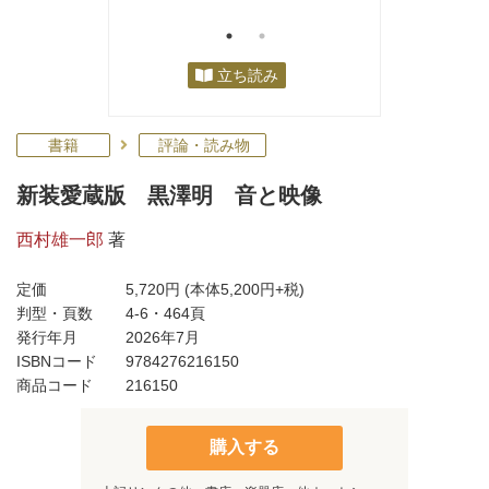
立ち読み
書籍
評論・読み物
新装愛蔵版 黒澤明 音と映像
西村雄一郎
著
定価
5,720円
(本体5,200円+税)
判型・頁数
4-6・464頁
発行年月
2026年7月
ISBNコード
9784276216150
商品コード
216150
購入する