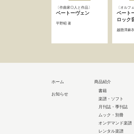
作曲家◎人と作品
オルフ
ベートーヴェン
ベート
ロック
平野昭
著
越懸澤麻
ホーム
商品紹介
書籍
お知らせ
楽譜・ソフト
月刊誌・季刊誌
ムック・別冊
オンデマンド楽譜
レンタル楽譜