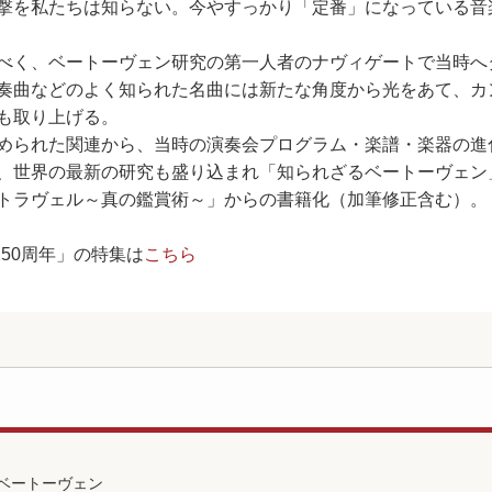
撃を私たちは知らない。今やすっかり「定番」になっている音
べく、ベートーヴェン研究の第一人者のナヴィゲートで当時へ
奏曲などのよく知られた名曲には新たな角度から光をあて、カ
も取り上げる。
められた関連から、当時の演奏会プログラム・楽譜・楽器の進
、世界の最新の研究も盛り込まれ「知られざるベートーヴェン
トラヴェル～真の鑑賞術～」からの書籍化（加筆修正含む）。
250周年」の特集は
こちら
ベートーヴェン