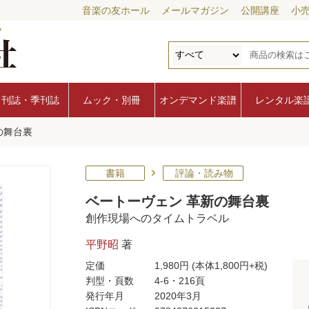
音楽の友ホール
メールマガジン
公開講座
小
月刊誌・季刊誌
ムック・別冊
オンデマンド楽譜
レンタル楽
の舞台裏
書籍
評論・読み物
ベートーヴェン 革新の舞台裏
創作現場へのタイムトラベル
平野昭
著
定価
1,980円
(本体1,800円+税)
判型・頁数
4-6・216頁
発行年月
2020年3月