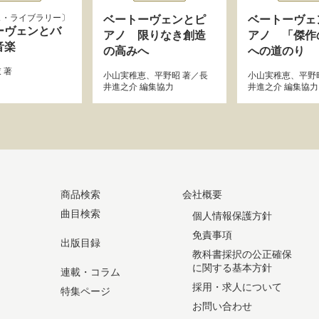
ェ・ライブラリー
ベートーヴェンとピ
ベートーヴェ
ーヴェンとバ
アノ 限りなき創造
アノ 「傑作
音楽
の高みへ
への道のり
衣
著
小山実稚恵
、
平野昭
著／
長
小山実稚恵
、
平野
井進之介
編集協力
井進之介
編集協力
商品検索
会社概要
曲目検索
個人情報保護方針
免責事項
出版目録
教科書採択の公正確保
に関する基本方針
連載・コラム
採用・求人について
特集ページ
お問い合わせ