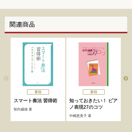
関連商品
書籍
書籍
もっ
スマート奏法 習得術
知っておきたい！ ピア
こ
ノ表現27のコツ
智内威雄
著
大場
中嶋恵美子
著